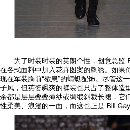
为了时装时装的英朗个性，创意总监 Bill G
在各式面料中加入花卉图案的刺绣。如果
现在军装胸前“歇息”的蜻蜓配饰。尽管这
子风，但英姿飒爽的裤装也只占了整体造
余都是层层叠叠薄纱或绸缎斜裁长裙，它
性柔美、浪漫的一面，而这也正是 Bill Gay