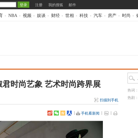
注册
我的搜狐
邮件
育
-
NBA
-
视频
-
娱谈
-
财经
-
世相
-
科技
-
汽车
-
房产
-
时尚
-
淑君时尚艺象 艺术时尚跨界展
热词
热剧
扫描到手机
手机看新闻