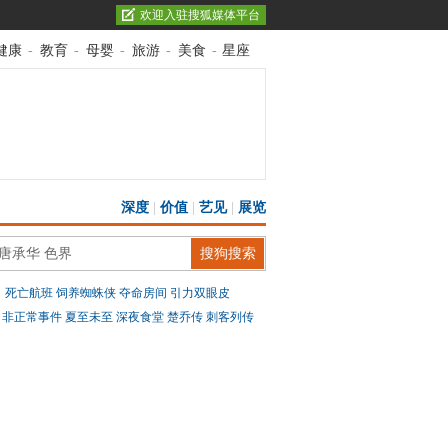
欢迎入驻搜狐媒体平台
健康
-
教育
-
母婴
-
旅游
-
美食
-
星座
深度
|
价值
|
艺见
|
展览
：
死亡航班
饲养蜘蛛侠
夺命房间
引力双眼皮
：
非正常事件
夏至未至
深夜食堂
楚乔传
刺客列传