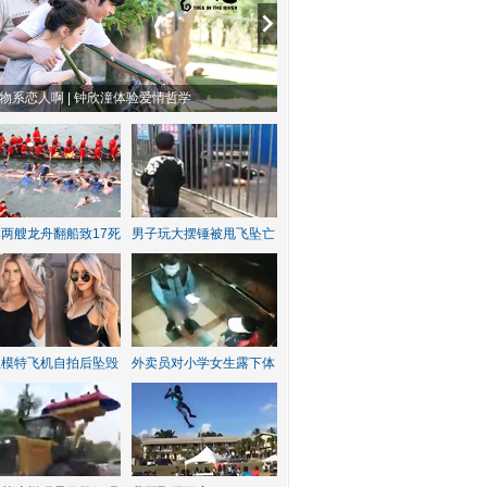
方有乔木 | “科创CP”渐入佳境
魔都风云 | 周冬雨任达华演父女
两艘龙舟翻船致17死
男子玩大摆锤被甩飞坠亡
红模特飞机自拍后坠毁
外卖员对小学女生露下体