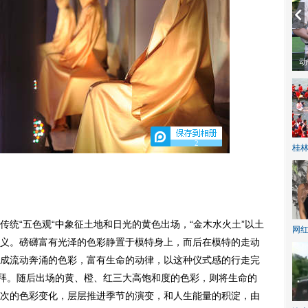
动物系恋人啊 | 钟欣潼体验爱情哲学
南
2
桂林
“五色观“中象征土地和日光的黄色出场，“金木水火土”以土
网
义。磅礴富有光泽的色彩静置于模特身上，而后在模特的走动
成流动奔涌的色彩，富有生命的动律，以这种仪式感的行走完
礼拜。随后出场的黄、橙、红三大高饱和度的色彩，则将生命的
次的色彩变化，层层推进季节的演变，和人生能量的积淀，由