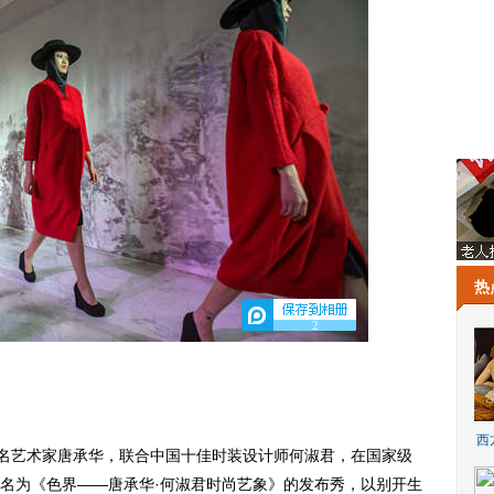
热
2
西
名艺术家唐承华，联合中国十佳时装设计师何淑君，在国家级
名为《色界——唐承华·何淑君时尚艺象》的发布秀，以别开生