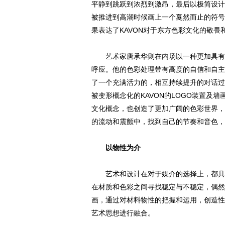
平静到跳跃到浓烈到激昂，最后以极简设计
被推进到高潮时候画上一个戛然而止的符号
果表达了KAVON对于东方色彩文化的敬畏
艺术家唐承华则在内场以一种更加具有象
呼应。他的色彩处理带有高度的自信和自主
了一个充满活力的，相互持续提升的对话过
被变形概念化的KAVON的LOGO装置及
文化概念，也创造了更加广阔的色彩世界，
的流动和震颤中，找到自己的节奏和音色，
以物性为介
艺术和设计在对于媒介的选择上，都具有
在材质和色彩之间寻找稳定与不稳定，偶然
画，通过对材料物性的把握和运用，创造性
艺术思想进行融合。