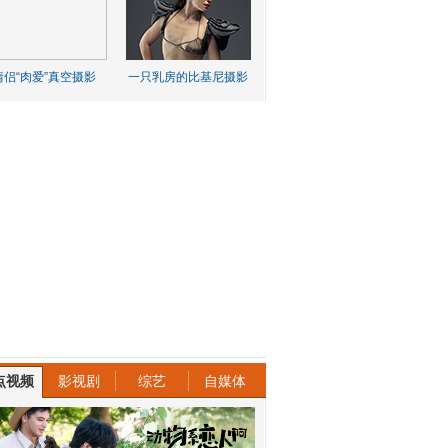
情侣“肉爱”真空摄影
一只乳房的比基尼摄影
点视频
影视剧
综艺
自媒体