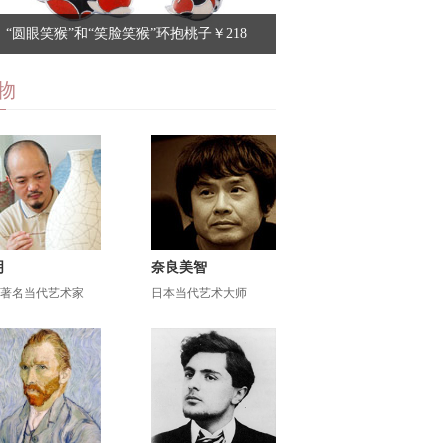
更多>>
“圆眼笑猴”和“笑脸笑猴”环抱桃子￥218
物
明
奈良美智
著名当代艺术家
日本当代艺术大师
更多>>