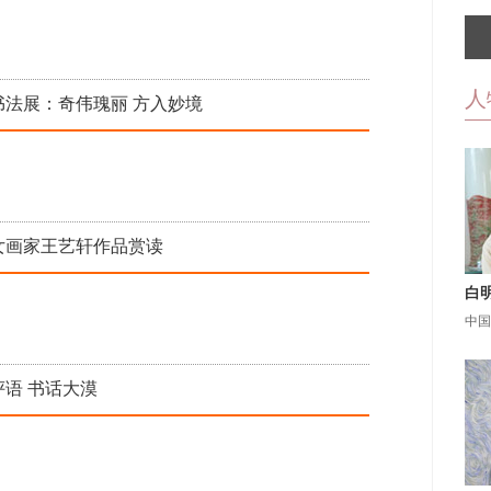
人
书法展：奇伟瑰丽 方入妙境
后女画家王艺轩作品赏读
白
中国
评语 书话大漠