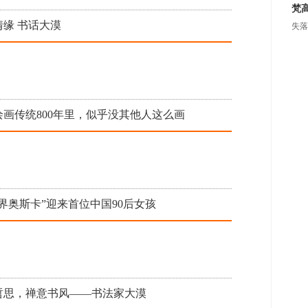
梵
情缘 书话大漠
失落
绘画传统800年里，似乎没其他人这么画
界奥斯卡”迎来首位中国90后女孩
哲思，禅意书风——书法家大漠