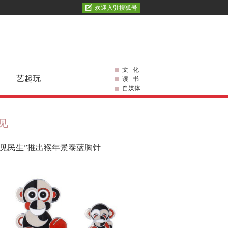
欢迎入驻搜狐号
文 化
艺起玩
读 书
自媒体
见
看见民生”推出猴年景泰蓝胸针